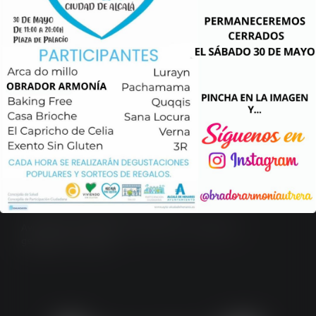
Obrador Armonía
Calle Fotógrafo Francisco Sousa Parrado, 6 – 4ª
41710 Utrera, Sevilla.
Teléfono y Whatsapp: 623 497 298
Aviso legal
/
Política de privacidad
/
Condiciones
generales
/
Cookies