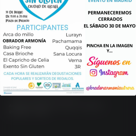
Leer más...
Obrador Armonía
Calle Fotógrafo Francisco Sousa Parrado, 6 – 4ª
41710 Utrera, Sevilla.
Teléfono y Whatsapp: 623 497 298
Aviso legal
/
Política de privacidad
/
Condiciones
generales
/
Cookies