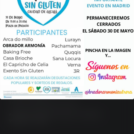
Degustación de Obrador […]
Leer más...
Obrador Armonía
Calle Fotógrafo Francisco Sousa Parrado, 6 – 4ª
41710 Utrera, Sevilla.
Teléfono y Whatsapp: 623 497 298
Aviso legal
/
Política de privacidad
/
Condiciones
generales
/
Cookies