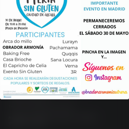
sienten.La Tribu, en Huelva, es uno de
[…]
Leer más...
Obrador Armonía
Calle Fotógrafo Francisco Sousa Parrado, 6 – 4ª
41710 Utrera, Sevilla.
Teléfono y Whatsapp: 623 497 298
Aviso legal
/
Política de privacidad
/
Condiciones
generales
/
Cookies