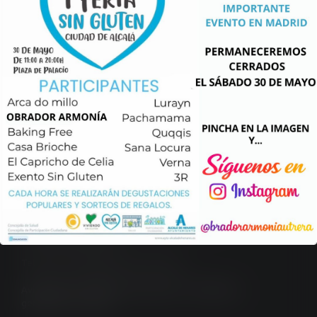
ellos es Atávico Ancestral Food, situado
en Av. de la Borbolla […]
Leer más...
Obrador Armonía
Calle Fotógrafo Francisco Sousa Parrado, 6 – 4ª
41710 Utrera, Sevilla.
Teléfono y Whatsapp: 623 497 298
Aviso legal
/
Política de privacidad
/
Condiciones
generales
/
Cookies