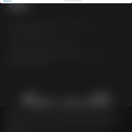
Calle Fotógrafo Francisco Sousa Parrado, 6 – 4ª
41710 Utrera, Sevilla.
Teléfono y Whatsapp: 623 497 298
Aviso legal
/
Política de privacidad
/
Condiciones
generales
/
Cookies
Este sitio web utiliza cookies propias y de terceros para analizar
nuestros servicios, en base a un perfil elaborado a partir de tus hábitos
de navegación (por ejemplo, páginas visitadas). Puedes aceptar,
configurar o rechazar la utilización de cookies u obtener más