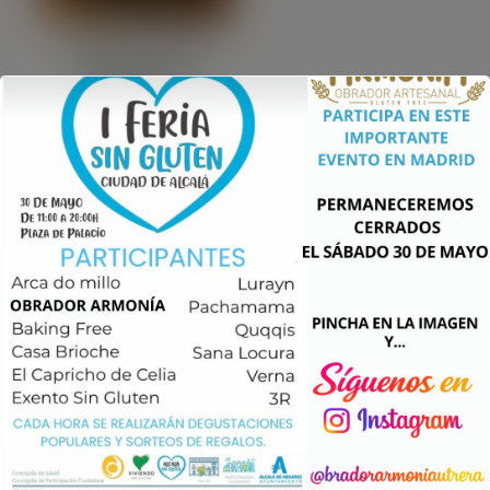
Palmeritas sin
gluten de
chocolate
artesanas | Envase
de 6 unidades
9,90
€
Añadir al carrito
Obrador Armonía